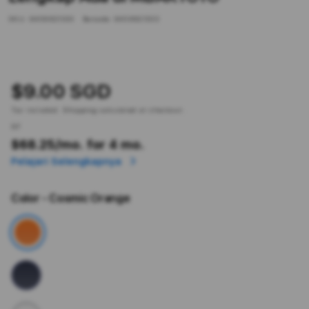
SKU:
9458821333
Barcode:
9458821333
$9.00 SGD
Tax included.
Shipping
calculated at checkout.
or
$68.25
/mo. for 4 mo.
Pelajari Selengkapnya
Color
- Cosmic Orange