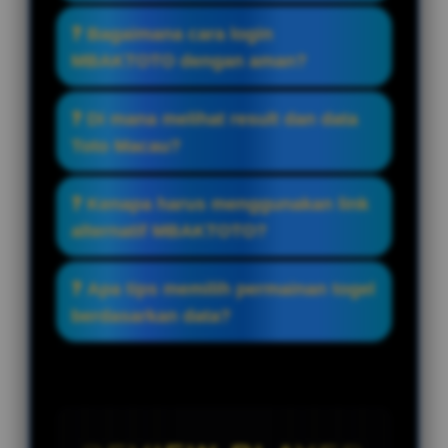
MBAKTOTO merupakan platform
❓ Bagaimana cara login
togel online yang menyediakan akses
MBAKTOTO dengan aman?
ke berbagai pasaran seperti Toto
Macau, termasuk varian 4D dan 5D,
Login dapat dilakukan melalui situs
❓ Di mana melihat result dan data
lengkap dengan data keluaran, result
resmi atau link alternatif MBAKTOTO
Toto Macau?
terbaru, dan panduan bermain.
dengan memasukkan email/nomor
dan kata sandi. Pastikan URL valid
Result Toto Macau dan data keluaran
❓ Kenapa harus menggunakan link
dan gunakan koneksi aman sebelum
tersedia di halaman khusus yang
alternatif MBAKTOTO?
masuk ke akun.
menampilkan update harian serta
arsip lengkap, sehingga
Link alternatif digunakan saat akses
❓ Apa tips memilih permainan togel
memudahkan pemain memantau
utama mengalami kendala seperti
berdasarkan data?
hasil dan riwayat angka.
blokir atau gangguan server,
sehingga pengguna tetap bisa login
Gunakan data keluaran dan riwayat
dan melihat data maupun memasang
result sebagai referensi untuk
taruhan tanpa hambatan.
melihat pola angka. Kombinasikan
dengan strategi pribadi dan kelola