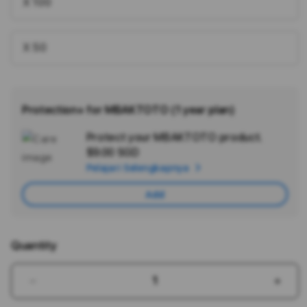
X 100
X 50
Protection+ for MBAKTOTO (1 year plan)
Protect your MBAKTOTO product.
Ad
$9.00 SGD
App
Pelajari Selengkapnya
Car
Add
Quantity
Decrease
Incr
quantity
quant