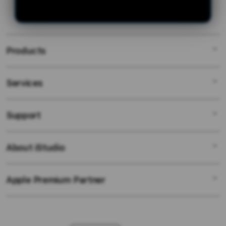
Products
Services
MBAKTOTO
MBAKTOTO 4D
Support
AppleCare+
MBAKTOTO LINK,
Corporate
MBAKTOTO TOGEL
About iStudio
My Account
Togel Online
MBAKTOTO TOGEL
Collection & Delivery
Elush Service Provider
TOTO TOGEL
Apple Premium Partner
About Us
Returns & Exchanges
Financing Options
TOGEL ONLINE
Find an iStudio near you
Contact Us
Trade-in
Why Shop at iStudio
FAQ