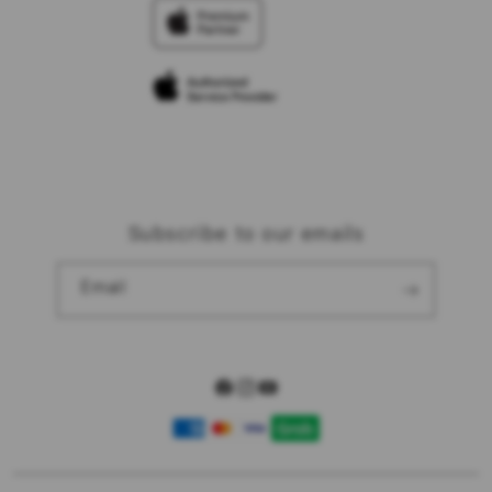
Traveller’s Reservation
Elush Corporate Website
Privacy Policy
Site Terms of Use
Subscribe to our emails
Email
Facebook
Instagram
YouTube
Payment
methods