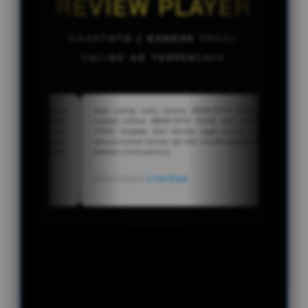
REVIEW PLAYER
modal agar permainan tetap
terkontrol.
MBAKTOTO | BANDAR TOGEL
ONLINE 4D TERPERCAYA
mpang
Saya paling suka karena MBAKTOTO selalu
Link alternatif
sampai
update pilihan MBAKTOTO TOGEL dan TOTO
banget kalau akse
uanya
TOGEL lengkap. Dari bandar togel online ini,
bisa masuk ke
diakan
semua market terasa rapi dan mudah dipahami
gangguan, jadi ti
 togel
bahkan untuk pemula.
togel online 4D.
Sari
Rani
Active Player
✔ Verified
Regular Membe